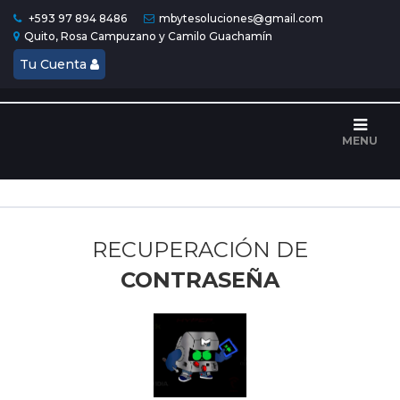
+593 97 894 8486
mbytesoluciones@gmail.com
Quito, Rosa Campuzano y Camilo Guachamín
Tu Cuenta
Inicio
¿Quiénes
somos?
MENU
Servicio
Técnico
RECUPERACIÓN DE
Contacto
CONTRASEÑA